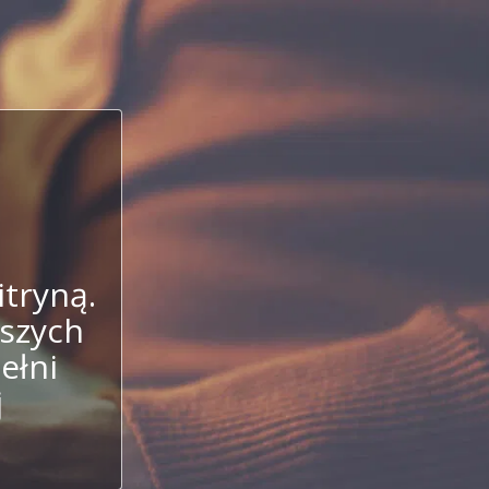
itryną.
aszych
ełni
j