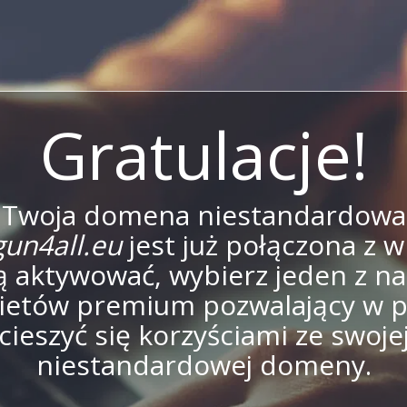
Gratulacje!
Twoja domena niestandardowa
un4all.eu
jest już połączona z w
ą aktywować, wybierz jeden z n
ietów premium pozwalający w p
cieszyć się korzyściami ze swoje
niestandardowej domeny.