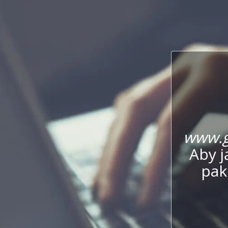
www.g
Aby j
pak